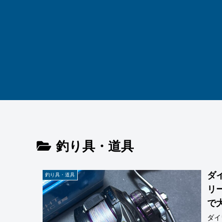
釣り具・道具
ダイ
釣り具・道具
リール ゴムボート・手漕
で
ダイ