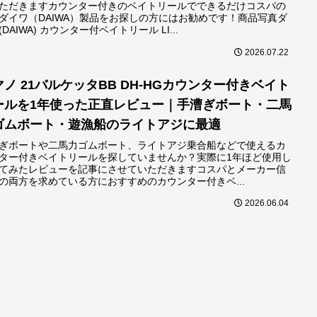
ただきますカウンター付きのベイトリールでできるだけコスパの
ダイワ（DAIWA）製品をお探しの方にはお勧めです！商品写真ダ
(DAIWA) カウンター付ベイトリール LI...
2026.07.22
マノ 21バルケッタBB DH-HGカウンター付きベイト
ールを1年使った正直レビュー｜手漕ぎボート・二馬
ゴムボート・遊漁船のライトアジに最適
ぎボートや二馬力ゴムボート、ライトアジ乗合船などで使えるカ
ター付きベイトリールを探していませんか？実際に1年ほど使用し
てみたレビューを記事にさせていただきますコスパとメーカー信
の両方を求めている方におすすめのカウンター付きベ...
2026.06.04