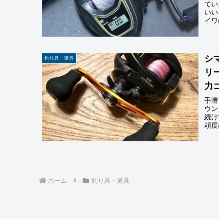
てい
いい
イワ
シ
釣り具・道具
リ
力
手漕
ウン
続け
頼度
ホーム
釣り具・道具